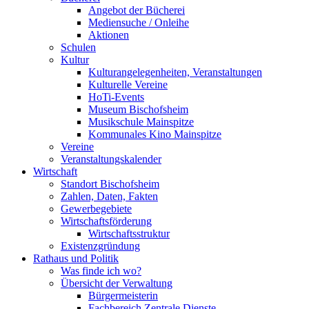
Angebot der Bücherei
Mediensuche / Onleihe
Aktionen
Schulen
Kultur
Kulturangelegenheiten, Veranstaltungen
Kulturelle Vereine
HoTi-Events
Museum Bischofsheim
Musikschule Mainspitze
Kommunales Kino Mainspitze
Vereine
Veranstaltungskalender
Wirtschaft
Standort Bischofsheim
Zahlen, Daten, Fakten
Gewerbegebiete
Wirtschaftsförderung
Wirtschaftsstruktur
Existenzgründung
Rathaus und Politik
Was finde ich wo?
Übersicht der Verwaltung
Bürgermeisterin
Fachbereich Zentrale Dienste