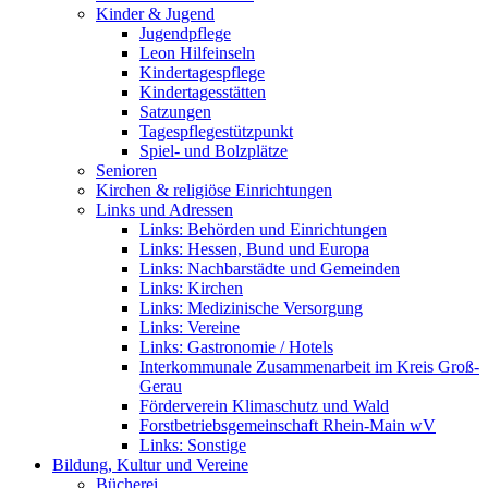
Kinder & Jugend
Jugendpflege
Leon Hilfeinseln
Kindertagespflege
Kindertagesstätten
Satzungen
Tagespflegestützpunkt
Spiel- und Bolzplätze
Senioren
Kirchen & religiöse Einrichtungen
Links und Adressen
Links: Behörden und Einrichtungen
Links: Hessen, Bund und Europa
Links: Nachbarstädte und Gemeinden
Links: Kirchen
Links: Medizinische Versorgung
Links: Vereine
Links: Gastronomie / Hotels
Interkommunale Zusammenarbeit im Kreis Groß-
Gerau
Förderverein Klimaschutz und Wald
Forstbetriebsgemeinschaft Rhein-Main wV
Links: Sonstige
Bildung, Kultur und Vereine
Bücherei