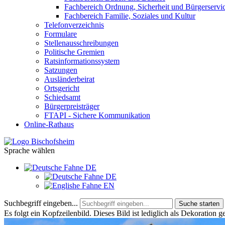
Fachbereich Ordnung, Sicherheit und Bürgerservi
Fachbereich Familie, Soziales und Kultur
Telefonverzeichnis
Formulare
Stellenausschreibungen
Politische Gremien
Ratsinformationssystem
Satzungen
Ausländerbeirat
Ortsgericht
Schiedsamt
Bürgerpreisträger
FTAPI - Sichere Kommunikation
Online-Rathaus
Sprache wählen
DE
DE
EN
Suchbegriff eingeben...
Suche starten
Es folgt ein Kopfzeilenbild. Dieses Bild ist lediglich als Dekoration g