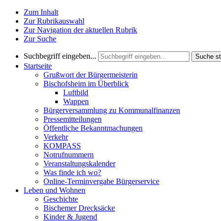
Zum Inhalt
Zur Rubrikauswahl
Zur Navigation der aktuellen Rubrik
Zur Suche
Suchbegriff eingeben...
Suche st
Startseite
Grußwort der Bürgermeisterin
Bischofsheim im Überblick
Luftbild
Wappen
Bürgerversammlung zu Kommunalfinanzen
Pressemitteilungen
Öffentliche Bekanntmachungen
Verkehr
KOMPASS
Notrufnummern
Veranstaltungskalender
Was finde ich wo?
Online-Terminvergabe Bürgerservice
Leben und Wohnen
Geschichte
Bischemer Drecksäcke
Kinder & Jugend