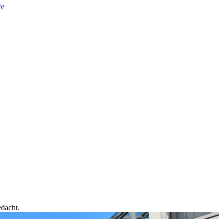
ce
edacht.