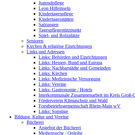
Jugendpflege
Leon Hilfeinseln
Kindertagespflege
Kindertagesstätten
Satzungen
Tagespflegestützpunkt
Spiel- und Bolzplätze
Senioren
Kirchen & religiöse Einrichtungen
Links und Adressen
Links: Behörden und Einrichtungen
Links: Hessen, Bund und Europa
Links: Nachbarstädte und Gemeinden
Links: Kirchen
Links: Medizinische Versorgung
Links: Vereine
Links: Gastronomie / Hotels
Interkommunale Zusammenarbeit im Kreis Groß-
Förderverein Klimaschutz und Wald
Forstbetriebsgemeinschaft Rhein-Main wV
Links: Sonstige
Bildung, Kultur und Vereine
Bücherei
Angebot der Bücherei
Mediensuche / Onleihe