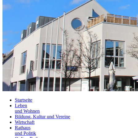
Startseite
Leben
und Wohnen
Bildung, Kultur und Vereine
Wirtschaft
Rathaus
und Politik