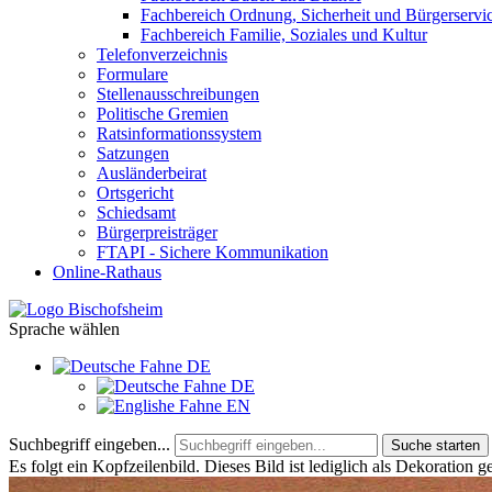
Fachbereich Ordnung, Sicherheit und Bürgerservi
Fachbereich Familie, Soziales und Kultur
Telefonverzeichnis
Formulare
Stellenausschreibungen
Politische Gremien
Ratsinformationssystem
Satzungen
Ausländerbeirat
Ortsgericht
Schiedsamt
Bürgerpreisträger
FTAPI - Sichere Kommunikation
Online-Rathaus
Sprache wählen
DE
DE
EN
Suchbegriff eingeben...
Suche starten
Es folgt ein Kopfzeilenbild. Dieses Bild ist lediglich als Dekoration g