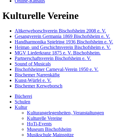
Online-Rathaus
Kulturelle Vereine
Altkerweborschverein Bischofsheim 2008 e. V.
Gesangverein Germania 1869 Bischofsheim e. V.
Handharmonika Spielring 1936 Bischofsheim e. V.
Heimat- und Geschichtsverein Bischofsheim e. V.
MGV Liederkranz 1875 e. V. Bischofsheim.
Partnerschaftsverein Bischofsheim e. V.
Sound of Musicals
Bischofsheimer Carneval-Verein 1950 e. V.
Bischemer Narrenkäfig
Kunst-Würfel e. V.
Bischemer Kerweborsch
Bücherei
Schulen
Kultur
Kulturangelegenheiten, Veranstaltungen
Kulturelle Vereine
HoTi-Events
Museum Bischofsheim
Musikschule Mainspitze