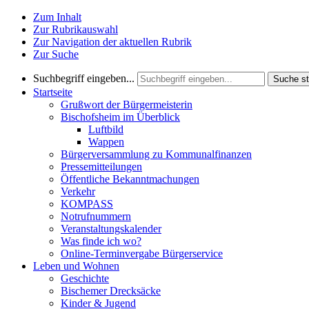
Zum Inhalt
Zur Rubrikauswahl
Zur Navigation der aktuellen Rubrik
Zur Suche
Suchbegriff eingeben...
Suche st
Startseite
Grußwort der Bürgermeisterin
Bischofsheim im Überblick
Luftbild
Wappen
Bürgerversammlung zu Kommunalfinanzen
Pressemitteilungen
Öffentliche Bekanntmachungen
Verkehr
KOMPASS
Notrufnummern
Veranstaltungskalender
Was finde ich wo?
Online-Terminvergabe Bürgerservice
Leben und Wohnen
Geschichte
Bischemer Drecksäcke
Kinder & Jugend