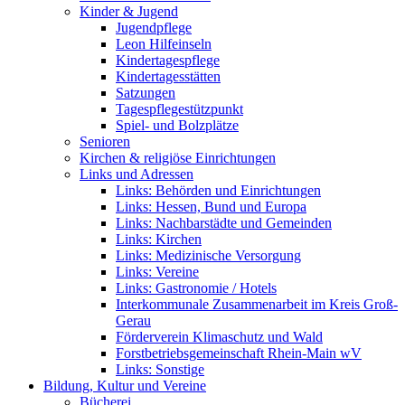
Kinder & Jugend
Jugendpflege
Leon Hilfeinseln
Kindertagespflege
Kindertagesstätten
Satzungen
Tagespflegestützpunkt
Spiel- und Bolzplätze
Senioren
Kirchen & religiöse Einrichtungen
Links und Adressen
Links: Behörden und Einrichtungen
Links: Hessen, Bund und Europa
Links: Nachbarstädte und Gemeinden
Links: Kirchen
Links: Medizinische Versorgung
Links: Vereine
Links: Gastronomie / Hotels
Interkommunale Zusammenarbeit im Kreis Groß-
Gerau
Förderverein Klimaschutz und Wald
Forstbetriebsgemeinschaft Rhein-Main wV
Links: Sonstige
Bildung, Kultur und Vereine
Bücherei