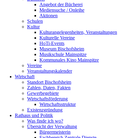
Angebot der Bücherei
Mediensuche / Onleihe
Aktionen
Schulen
Kultur
Kulturangelegenheiten, Veranstaltungen
Kulturelle Vereine
HoTi-Events
Museum Bischofsheim
Musikschule Mainspitze
Kommunales Kino Mainspitze
Vereine
Veranstaltungskalender
Wirtschaft
Standort Bischofsheim
Zahlen, Daten, Fakten
Gewerbegebiete
Wirtschaftsförderung
Wirtschaftsstruktur
Existenzgründung
Rathaus und Politik
Was finde ich wo?
Übersicht der Verwaltung
Bürgermeisterin
Fachbereich Zentrale Dienste