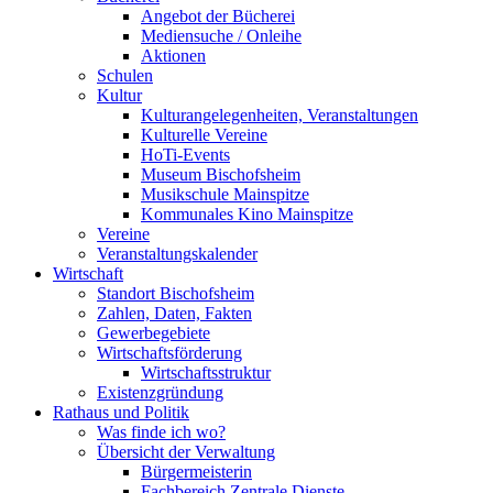
Angebot der Bücherei
Mediensuche / Onleihe
Aktionen
Schulen
Kultur
Kulturangelegenheiten, Veranstaltungen
Kulturelle Vereine
HoTi-Events
Museum Bischofsheim
Musikschule Mainspitze
Kommunales Kino Mainspitze
Vereine
Veranstaltungskalender
Wirtschaft
Standort Bischofsheim
Zahlen, Daten, Fakten
Gewerbegebiete
Wirtschaftsförderung
Wirtschaftsstruktur
Existenzgründung
Rathaus und Politik
Was finde ich wo?
Übersicht der Verwaltung
Bürgermeisterin
Fachbereich Zentrale Dienste