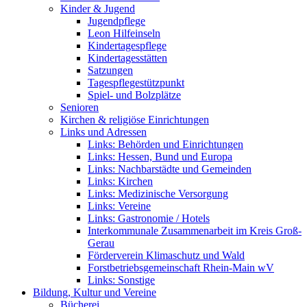
Kinder & Jugend
Jugendpflege
Leon Hilfeinseln
Kindertagespflege
Kindertagesstätten
Satzungen
Tagespflegestützpunkt
Spiel- und Bolzplätze
Senioren
Kirchen & religiöse Einrichtungen
Links und Adressen
Links: Behörden und Einrichtungen
Links: Hessen, Bund und Europa
Links: Nachbarstädte und Gemeinden
Links: Kirchen
Links: Medizinische Versorgung
Links: Vereine
Links: Gastronomie / Hotels
Interkommunale Zusammenarbeit im Kreis Groß-
Gerau
Förderverein Klimaschutz und Wald
Forstbetriebsgemeinschaft Rhein-Main wV
Links: Sonstige
Bildung, Kultur und Vereine
Bücherei