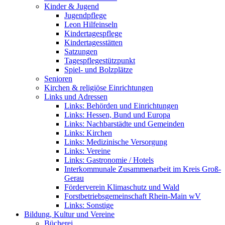
Kinder & Jugend
Jugendpflege
Leon Hilfeinseln
Kindertagespflege
Kindertagesstätten
Satzungen
Tagespflegestützpunkt
Spiel- und Bolzplätze
Senioren
Kirchen & religiöse Einrichtungen
Links und Adressen
Links: Behörden und Einrichtungen
Links: Hessen, Bund und Europa
Links: Nachbarstädte und Gemeinden
Links: Kirchen
Links: Medizinische Versorgung
Links: Vereine
Links: Gastronomie / Hotels
Interkommunale Zusammenarbeit im Kreis Groß-
Gerau
Förderverein Klimaschutz und Wald
Forstbetriebsgemeinschaft Rhein-Main wV
Links: Sonstige
Bildung, Kultur und Vereine
Bücherei