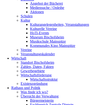
Angebot der Bücherei
Mediensuche / Onleihe
Aktionen
Schulen
Kultur
Kulturangelegenheiten, Veranstaltungen
Kulturelle Vereine
HoTi-Events
Museum Bischofsheim
Musikschule Mainspitze
Kommunales Kino Mainspitze
Vereine
Veranstaltungskalender
Wirtschaft
Standort Bischofsheim
Zahlen, Daten, Fakten
Gewerbegebiete
Wirtschaftsförderung
Wirtschaftsstruktur
Existenzgründung
Rathaus und Politik
Was finde ich wo?
Übersicht der Verwaltung
Bürgermeisterin
Fachbereich Zentrale Dienste