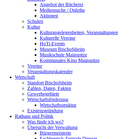
Angebot der Bücherei
Mediensuche / Onleihe
Aktionen
Schulen
Kultur
Kulturangelegenheiten, Veranstaltungen
Kulturelle Vereine
HoTi-Events
Museum Bischofsheim
Musikschule Mainspitze
Kommunales Kino Mainspitze
Vereine
Veranstaltungskalender
Wirtschaft
Standort Bischofsheim
Zahlen, Daten, Fakten
Gewerbegebiete
Wirtschaftsförderung
Wirtschaftsstruktur
Existenzgründung
Rathaus und Politik
Was finde ich wo?
Übersicht der Verwaltung
Bürgermeisterin
Fachbereich Zentrale Dienste