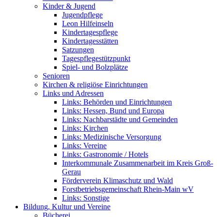
Kinder & Jugend
Jugendpflege
Leon Hilfeinseln
Kindertagespflege
Kindertagesstätten
Satzungen
Tagespflegestützpunkt
Spiel- und Bolzplätze
Senioren
Kirchen & religiöse Einrichtungen
Links und Adressen
Links: Behörden und Einrichtungen
Links: Hessen, Bund und Europa
Links: Nachbarstädte und Gemeinden
Links: Kirchen
Links: Medizinische Versorgung
Links: Vereine
Links: Gastronomie / Hotels
Interkommunale Zusammenarbeit im Kreis Groß-
Gerau
Förderverein Klimaschutz und Wald
Forstbetriebsgemeinschaft Rhein-Main wV
Links: Sonstige
Bildung, Kultur und Vereine
Bücherei