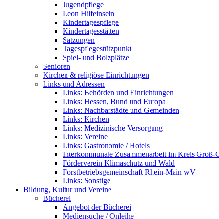
Jugendpflege
Leon Hilfeinseln
Kindertagespflege
Kindertagesstätten
Satzungen
Tagespflegestützpunkt
Spiel- und Bolzplätze
Senioren
Kirchen & religiöse Einrichtungen
Links und Adressen
Links: Behörden und Einrichtungen
Links: Hessen, Bund und Europa
Links: Nachbarstädte und Gemeinden
Links: Kirchen
Links: Medizinische Versorgung
Links: Vereine
Links: Gastronomie / Hotels
Interkommunale Zusammenarbeit im Kreis Groß-
Förderverein Klimaschutz und Wald
Forstbetriebsgemeinschaft Rhein-Main wV
Links: Sonstige
Bildung, Kultur und Vereine
Bücherei
Angebot der Bücherei
Mediensuche / Onleihe