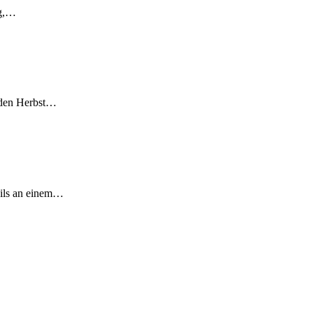
ag,…
n den Herbst…
eils an einem…