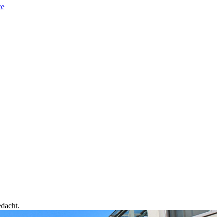
ce
edacht.