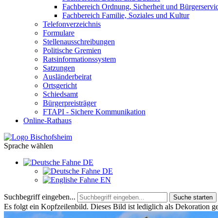
Fachbereich Ordnung, Sicherheit und Bürgerservi
Fachbereich Familie, Soziales und Kultur
Telefonverzeichnis
Formulare
Stellenausschreibungen
Politische Gremien
Ratsinformationssystem
Satzungen
Ausländerbeirat
Ortsgericht
Schiedsamt
Bürgerpreisträger
FTAPI - Sichere Kommunikation
Online-Rathaus
Sprache wählen
DE
DE
EN
Suchbegriff eingeben...
Suche starten
Es folgt ein Kopfzeilenbild. Dieses Bild ist lediglich als Dekoration g