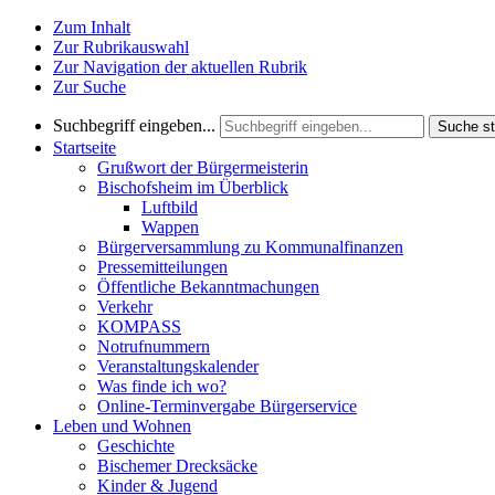
Zum Inhalt
Zur Rubrikauswahl
Zur Navigation der aktuellen Rubrik
Zur Suche
Suchbegriff eingeben...
Suche st
Startseite
Grußwort der Bürgermeisterin
Bischofsheim im Überblick
Luftbild
Wappen
Bürgerversammlung zu Kommunalfinanzen
Pressemitteilungen
Öffentliche Bekanntmachungen
Verkehr
KOMPASS
Notrufnummern
Veranstaltungskalender
Was finde ich wo?
Online-Terminvergabe Bürgerservice
Leben und Wohnen
Geschichte
Bischemer Drecksäcke
Kinder & Jugend