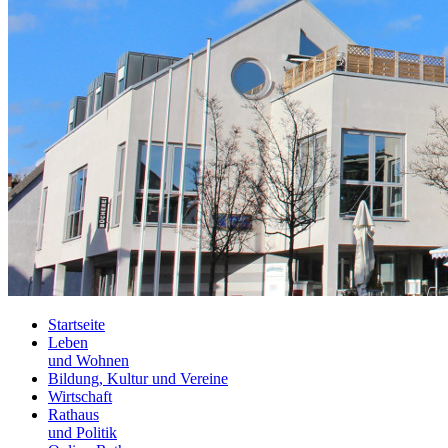
Startseite
Leben
und Wohnen
Bildung, Kultur und Vereine
Wirtschaft
Rathaus
und Politik