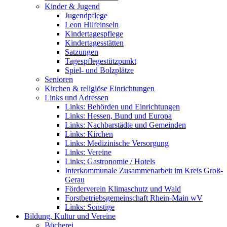
Kinder & Jugend
Jugendpflege
Leon Hilfeinseln
Kindertagespflege
Kindertagesstätten
Satzungen
Tagespflegestützpunkt
Spiel- und Bolzplätze
Senioren
Kirchen & religiöse Einrichtungen
Links und Adressen
Links: Behörden und Einrichtungen
Links: Hessen, Bund und Europa
Links: Nachbarstädte und Gemeinden
Links: Kirchen
Links: Medizinische Versorgung
Links: Vereine
Links: Gastronomie / Hotels
Interkommunale Zusammenarbeit im Kreis Groß-
Gerau
Förderverein Klimaschutz und Wald
Forstbetriebsgemeinschaft Rhein-Main wV
Links: Sonstige
Bildung, Kultur und Vereine
Bücherei