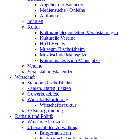
Angebot der Bücherei
Mediensuche / Onleihe
Aktionen
Schulen
Kultur
Kulturangelegenheiten, Veranstaltungen
Kulturelle Vereine
HoTi-Events
Museum Bischofsheim
Musikschule Mainspitze
Kommunales Kino Mainspitze
Vereine
Veranstaltungskalender
Wirtschaft
Standort Bischofsheim
Zahlen, Daten, Fakten
Gewerbegebiete
Wirtschaftsförderung
Wirtschaftsstruktur
Existenzgründung
Rathaus und Politik
Was finde ich wo?
Übersicht der Verwaltung
Bürgermeisterin
Fachbereich Zentrale Dienste