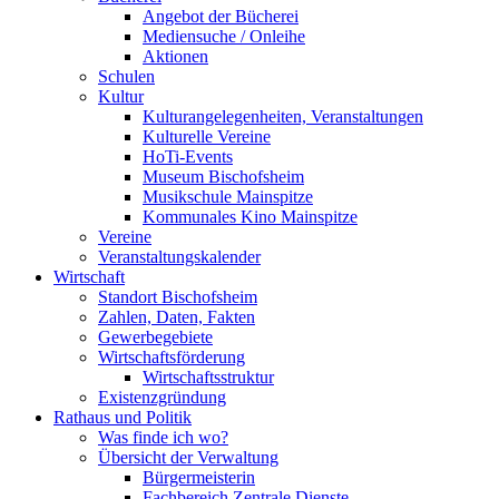
Angebot der Bücherei
Mediensuche / Onleihe
Aktionen
Schulen
Kultur
Kulturangelegenheiten, Veranstaltungen
Kulturelle Vereine
HoTi-Events
Museum Bischofsheim
Musikschule Mainspitze
Kommunales Kino Mainspitze
Vereine
Veranstaltungskalender
Wirtschaft
Standort Bischofsheim
Zahlen, Daten, Fakten
Gewerbegebiete
Wirtschaftsförderung
Wirtschaftsstruktur
Existenzgründung
Rathaus und Politik
Was finde ich wo?
Übersicht der Verwaltung
Bürgermeisterin
Fachbereich Zentrale Dienste