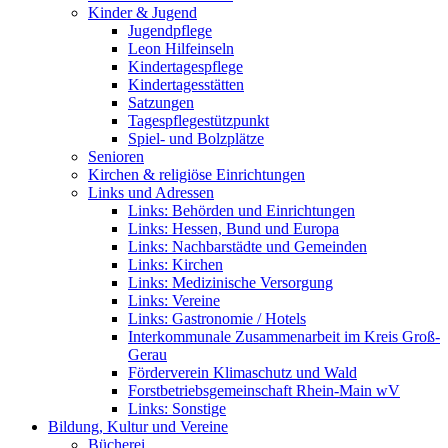
Kinder & Jugend
Jugendpflege
Leon Hilfeinseln
Kindertagespflege
Kindertagesstätten
Satzungen
Tagespflegestützpunkt
Spiel- und Bolzplätze
Senioren
Kirchen & religiöse Einrichtungen
Links und Adressen
Links: Behörden und Einrichtungen
Links: Hessen, Bund und Europa
Links: Nachbarstädte und Gemeinden
Links: Kirchen
Links: Medizinische Versorgung
Links: Vereine
Links: Gastronomie / Hotels
Interkommunale Zusammenarbeit im Kreis Groß-
Gerau
Förderverein Klimaschutz und Wald
Forstbetriebsgemeinschaft Rhein-Main wV
Links: Sonstige
Bildung, Kultur und Vereine
Bücherei