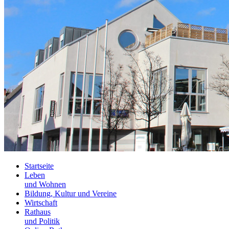
Startseite
Leben
und Wohnen
Bildung, Kultur und Vereine
Wirtschaft
Rathaus
und Politik