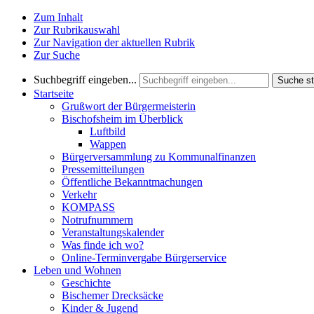
Zum Inhalt
Zur Rubrikauswahl
Zur Navigation der aktuellen Rubrik
Zur Suche
Suchbegriff eingeben...
Suche st
Startseite
Grußwort der Bürgermeisterin
Bischofsheim im Überblick
Luftbild
Wappen
Bürgerversammlung zu Kommunalfinanzen
Pressemitteilungen
Öffentliche Bekanntmachungen
Verkehr
KOMPASS
Notrufnummern
Veranstaltungskalender
Was finde ich wo?
Online-Terminvergabe Bürgerservice
Leben und Wohnen
Geschichte
Bischemer Drecksäcke
Kinder & Jugend