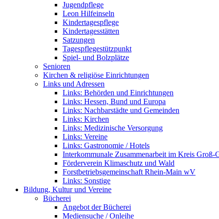
Jugendpflege
Leon Hilfeinseln
Kindertagespflege
Kindertagesstätten
Satzungen
Tagespflegestützpunkt
Spiel- und Bolzplätze
Senioren
Kirchen & religiöse Einrichtungen
Links und Adressen
Links: Behörden und Einrichtungen
Links: Hessen, Bund und Europa
Links: Nachbarstädte und Gemeinden
Links: Kirchen
Links: Medizinische Versorgung
Links: Vereine
Links: Gastronomie / Hotels
Interkommunale Zusammenarbeit im Kreis Groß-
Förderverein Klimaschutz und Wald
Forstbetriebsgemeinschaft Rhein-Main wV
Links: Sonstige
Bildung, Kultur und Vereine
Bücherei
Angebot der Bücherei
Mediensuche / Onleihe