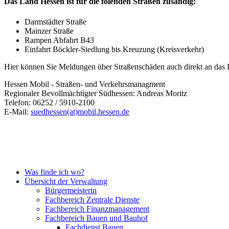
Das Land Hessen ist für die folenden Straßen zusändig:
Darmstädter Straße
Mainzer Straße
Rampen Abfahrt B43
Einfahrt Böckler-Siedlung bis Kreuzung (Kreisverkehr)
Hier können Sie Meldungen über Straßenschäden auch direkt an das L
Hessen Mobil - Straßen- und Verkehrsmanagment
Regionaler Bevollmächtigter Südhessen: Andreas Moritz
Telefon: 06252 / 5910-2100
E-Mail:
suedhessen(at)mobil.hessen.de
Was finde ich wo?
Übersicht der Verwaltung
Bürgermeisterin
Fachbereich Zentrale Dienste
Fachbereich Finanzmanagement
Fachbereich Bauen und Bauhof
Fachdienst Bauen