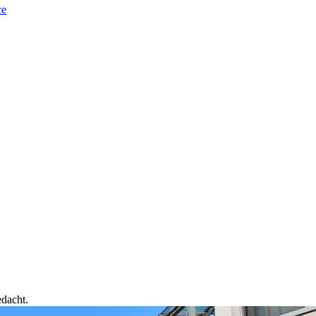
ce
edacht.