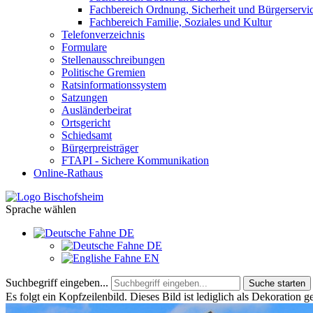
Fachbereich Ordnung, Sicherheit und Bürgerservi
Fachbereich Familie, Soziales und Kultur
Telefonverzeichnis
Formulare
Stellenausschreibungen
Politische Gremien
Ratsinformationssystem
Satzungen
Ausländerbeirat
Ortsgericht
Schiedsamt
Bürgerpreisträger
FTAPI - Sichere Kommunikation
Online-Rathaus
Sprache wählen
DE
DE
EN
Suchbegriff eingeben...
Suche starten
Es folgt ein Kopfzeilenbild. Dieses Bild ist lediglich als Dekoration g