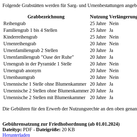
Folgende Grabstätten werden für Sarg- und Urnenbestattungen angeb
Grabbezeichnung
Nutzung
Verlängerun
Reihengrab
25 Jahre
Nein
Familiengrab 1 bis 4 Stellen
25 Jahre
Ja
Kinderreihengrab
25 Jahre
Nein
Urnenreihengrab
20 Jahre
Nein
Urnenfamiliengrab 2 Stellen
20 Jahre
Ja
Urnenfamiliengrab "Oase der Ruhe"
20 Jahre
Ja
Urnengrab in der Pyramide 1 Stelle
20 Jahre
Nein
Urnengrab anonym
20 Jahre
Nein
Urnenbaumgrab
20 Jahre
Nein
Urnennische 1 Stelle ohne Blumenkammer
20 Jahre
Ja
Urnennische 2 Stellen ohne Blumenkammer
20 Jahre
Ja
Urnennische 2 Stellen mit Blumenkammer
20 Jahre
Ja
Die Gebühren für den Erwerb der Nutzungsrechte an den oben genannt
Gebührensatzung zur Friedhofsordnung (ab 01.01.2024)
Dateityp:
PDF -
Dateigröße:
20 KB
Herunterladen