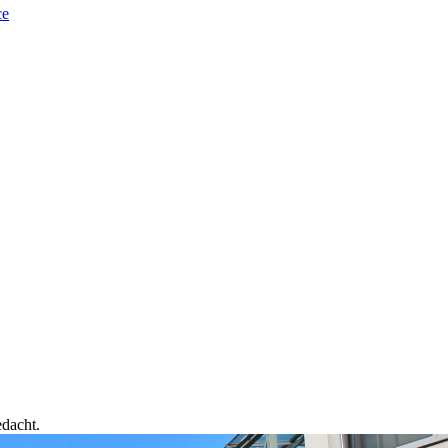
ce
edacht.