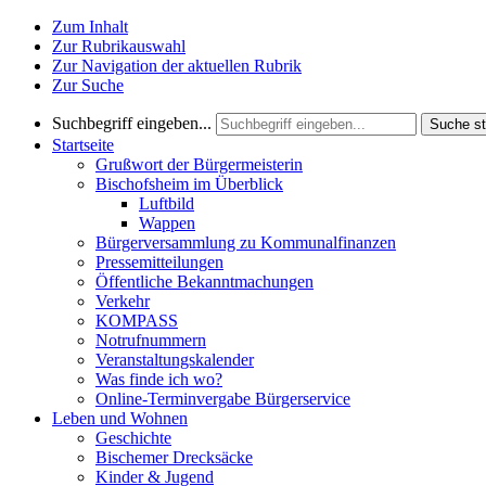
Zum Inhalt
Zur Rubrikauswahl
Zur Navigation der aktuellen Rubrik
Zur Suche
Suchbegriff eingeben...
Suche st
Startseite
Grußwort der Bürgermeisterin
Bischofsheim im Überblick
Luftbild
Wappen
Bürgerversammlung zu Kommunalfinanzen
Pressemitteilungen
Öffentliche Bekanntmachungen
Verkehr
KOMPASS
Notrufnummern
Veranstaltungskalender
Was finde ich wo?
Online-Terminvergabe Bürgerservice
Leben und Wohnen
Geschichte
Bischemer Drecksäcke
Kinder & Jugend