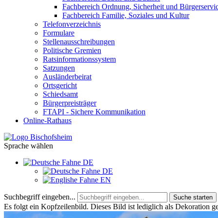
Fachbereich Ordnung, Sicherheit und Bürgerservi
Fachbereich Familie, Soziales und Kultur
Telefonverzeichnis
Formulare
Stellenausschreibungen
Politische Gremien
Ratsinformationssystem
Satzungen
Ausländerbeirat
Ortsgericht
Schiedsamt
Bürgerpreisträger
FTAPI - Sichere Kommunikation
Online-Rathaus
Sprache wählen
DE
DE
EN
Suchbegriff eingeben...
Suche starten
Es folgt ein Kopfzeilenbild. Dieses Bild ist lediglich als Dekoration g