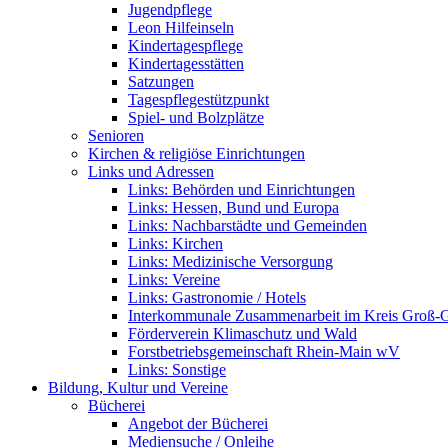
Jugendpflege
Leon Hilfeinseln
Kindertagespflege
Kindertagesstätten
Satzungen
Tagespflegestützpunkt
Spiel- und Bolzplätze
Senioren
Kirchen & religiöse Einrichtungen
Links und Adressen
Links: Behörden und Einrichtungen
Links: Hessen, Bund und Europa
Links: Nachbarstädte und Gemeinden
Links: Kirchen
Links: Medizinische Versorgung
Links: Vereine
Links: Gastronomie / Hotels
Interkommunale Zusammenarbeit im Kreis Groß-
Förderverein Klimaschutz und Wald
Forstbetriebsgemeinschaft Rhein-Main wV
Links: Sonstige
Bildung, Kultur und Vereine
Bücherei
Angebot der Bücherei
Mediensuche / Onleihe