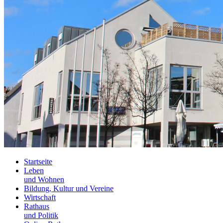
Startseite
Leben
und Wohnen
Bildung, Kultur und Vereine
Wirtschaft
Rathaus
und Politik