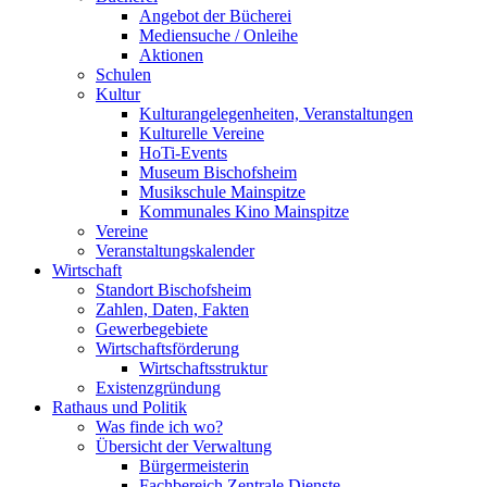
Angebot der Bücherei
Mediensuche / Onleihe
Aktionen
Schulen
Kultur
Kulturangelegenheiten, Veranstaltungen
Kulturelle Vereine
HoTi-Events
Museum Bischofsheim
Musikschule Mainspitze
Kommunales Kino Mainspitze
Vereine
Veranstaltungskalender
Wirtschaft
Standort Bischofsheim
Zahlen, Daten, Fakten
Gewerbegebiete
Wirtschaftsförderung
Wirtschaftsstruktur
Existenzgründung
Rathaus und Politik
Was finde ich wo?
Übersicht der Verwaltung
Bürgermeisterin
Fachbereich Zentrale Dienste