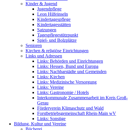
Kinder & Jugend
Jugendpflege
Leon Hilfeinseln
Kindertagespflege
Kindertagesstätten
Satzungen
Tagespflegestützpunkt
Spiel- und Bolzplätze
Senioren
Kirchen & religiöse Einrichtungen
Links und Adressen
Links: Behörden und Einrichtungen
Links: Hessen, Bund und Europa
Links: Nachbarstädte und Gemeinden
Links: Kirchen
Links: Medizinische Versorgung
Links: Vereine
Links: Gastronomie / Hotels
Interkommunale Zusammenarbeit im Kreis Groß-
Gerau
Förderverein Klimaschutz und Wald
Forstbetriebsgemeinschaft Rhein-Main wV
Links: Sonstige
Bildung, Kultur und Vereine
Bücherei