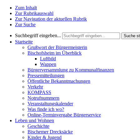
Zum Inhalt
Zur Rubrikauswahl
Zur Navigation der aktuellen Rubrik
Zur Suche
Suchbegriff eingeben...
Suche st
Startseite
Grußwort der Bürgermeisterin
Bischofsheim im Überblick
Luftbild
Wappen
Bürgerversammlung zu Kommunalfinanzen
Pressemitteilungen
Öffentliche Bekanntmachungen
Verkehr
KOMPASS
Notrufnummern
Veranstaltungskalender
Was finde ich wo?
Online-Terminvergabe Bürgerservice
Leben und Wohnen
Geschichte
Bischemer Drecksäcke
Kinder & Jugend