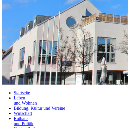
Startseite
Leben
und Wohnen
Bildung, Kultur und Vereine
Wirtschaft
Rathaus
und Politik