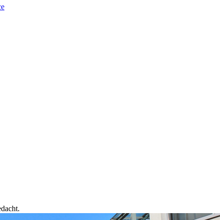
ce
edacht.