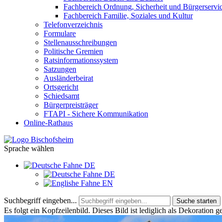
Fachbereich Ordnung, Sicherheit und Bürgerservi
Fachbereich Familie, Soziales und Kultur
Telefonverzeichnis
Formulare
Stellenausschreibungen
Politische Gremien
Ratsinformationssystem
Satzungen
Ausländerbeirat
Ortsgericht
Schiedsamt
Bürgerpreisträger
FTAPI - Sichere Kommunikation
Online-Rathaus
Sprache wählen
DE
DE
EN
Suchbegriff eingeben...
Suche starten
Es folgt ein Kopfzeilenbild. Dieses Bild ist lediglich als Dekoration g