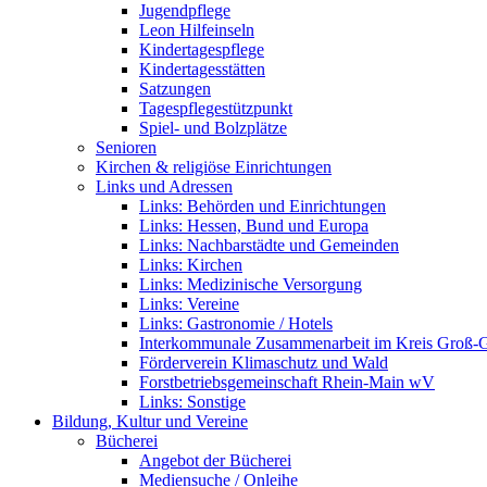
Jugendpflege
Leon Hilfeinseln
Kindertagespflege
Kindertagesstätten
Satzungen
Tagespflegestützpunkt
Spiel- und Bolzplätze
Senioren
Kirchen & religiöse Einrichtungen
Links und Adressen
Links: Behörden und Einrichtungen
Links: Hessen, Bund und Europa
Links: Nachbarstädte und Gemeinden
Links: Kirchen
Links: Medizinische Versorgung
Links: Vereine
Links: Gastronomie / Hotels
Interkommunale Zusammenarbeit im Kreis Groß-
Förderverein Klimaschutz und Wald
Forstbetriebsgemeinschaft Rhein-Main wV
Links: Sonstige
Bildung, Kultur und Vereine
Bücherei
Angebot der Bücherei
Mediensuche / Onleihe