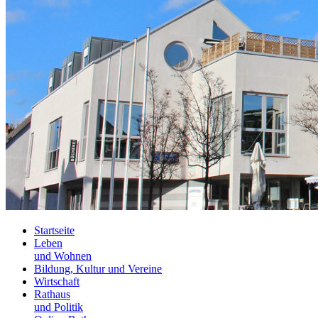
Startseite
Leben
und Wohnen
Bildung, Kultur und Vereine
Wirtschaft
Rathaus
und Politik