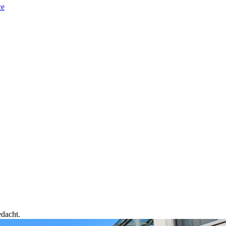
ce
edacht.