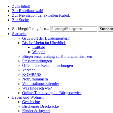
Zum Inhalt
Zur Rubrikauswahl
Zur Navigation der aktuellen Rubrik
Zur Suche
Suchbegriff eingeben...
Suche st
Startseite
Grußwort der Bürgermeisterin
Bischofsheim im Überblick
Luftbild
Wappen
Bürgerversammlung zu Kommunalfinanzen
Pressemitteilungen
Öffentliche Bekanntmachungen
Verkehr
KOMPASS
Notrufnummern
Veranstaltungskalender
Was finde ich wo?
Online-Terminvergabe Bürgerservice
Leben und Wohnen
Geschichte
Bischemer Drecksäcke
Kinder & Jugend