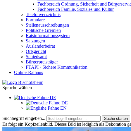
Fachbereich Ordnung, Sicherheit und Bürgerservi
Fachbereich Familie, Soziales und Kultur
Telefonverzeichnis
Formulare
Stellenausschreibungen
Politische Gremien
Ratsinformationssystem
Satzungen
Ausländerbeirat
Ortsgericht
Schiedsamt
Bürgerpreisträger
FTAPI - Sichere Kommunikation
Online-Rathaus
Sprache wählen
DE
DE
EN
Suchbegriff eingeben...
Suche starten
Es folgt ein Kopfzeilenbild. Dieses Bild ist lediglich als Dekoration g