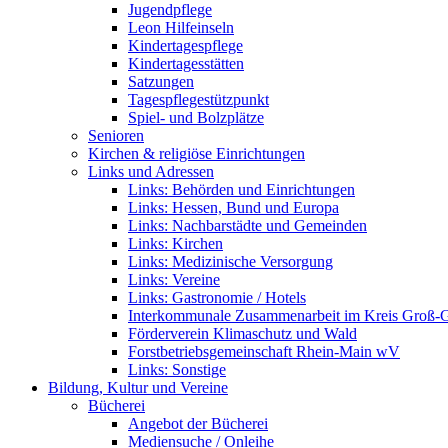
Jugendpflege
Leon Hilfeinseln
Kindertagespflege
Kindertagesstätten
Satzungen
Tagespflegestützpunkt
Spiel- und Bolzplätze
Senioren
Kirchen & religiöse Einrichtungen
Links und Adressen
Links: Behörden und Einrichtungen
Links: Hessen, Bund und Europa
Links: Nachbarstädte und Gemeinden
Links: Kirchen
Links: Medizinische Versorgung
Links: Vereine
Links: Gastronomie / Hotels
Interkommunale Zusammenarbeit im Kreis Groß-
Förderverein Klimaschutz und Wald
Forstbetriebsgemeinschaft Rhein-Main wV
Links: Sonstige
Bildung, Kultur und Vereine
Bücherei
Angebot der Bücherei
Mediensuche / Onleihe