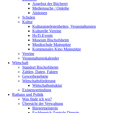
Angebot der Bücherei
Mediensuche / Onleihe
Aktionen
Schulen
Kultur
Kulturangelegenheiten, Veranstaltungen
Kulturelle Vereine
HoTi-Events
Museum Bischofsheim
Musikschule Mainspitze
Kommunales Kino Mainspitze
Vereine
Veranstaltungskalender
Wirtschaft
Standort Bischofsheim
Zahlen, Daten, Fakten
Gewerbegebiete
Wirtschaftsförderung
Wirtschaftsstruktur
Existenzgründung
Rathaus und Politik
Was finde ich wo?
Übersicht der Verwaltung
Bürgermeisterin
Fachbereich Zentrale Dienste