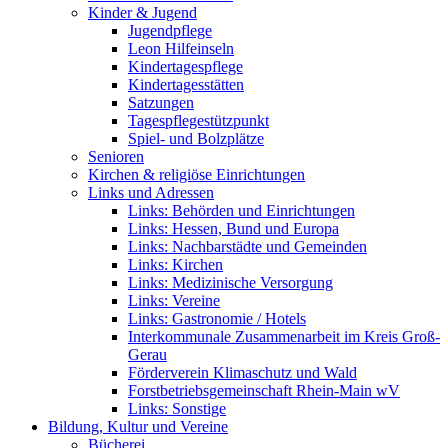
Kinder & Jugend
Jugendpflege
Leon Hilfeinseln
Kindertagespflege
Kindertagesstätten
Satzungen
Tagespflegestützpunkt
Spiel- und Bolzplätze
Senioren
Kirchen & religiöse Einrichtungen
Links und Adressen
Links: Behörden und Einrichtungen
Links: Hessen, Bund und Europa
Links: Nachbarstädte und Gemeinden
Links: Kirchen
Links: Medizinische Versorgung
Links: Vereine
Links: Gastronomie / Hotels
Interkommunale Zusammenarbeit im Kreis Groß-
Gerau
Förderverein Klimaschutz und Wald
Forstbetriebsgemeinschaft Rhein-Main wV
Links: Sonstige
Bildung, Kultur und Vereine
Bücherei