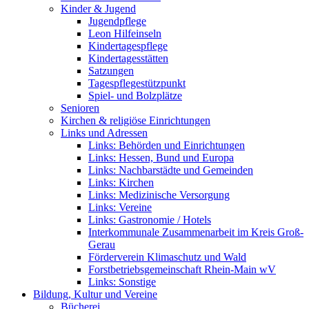
Kinder & Jugend
Jugendpflege
Leon Hilfeinseln
Kindertagespflege
Kindertagesstätten
Satzungen
Tagespflegestützpunkt
Spiel- und Bolzplätze
Senioren
Kirchen & religiöse Einrichtungen
Links und Adressen
Links: Behörden und Einrichtungen
Links: Hessen, Bund und Europa
Links: Nachbarstädte und Gemeinden
Links: Kirchen
Links: Medizinische Versorgung
Links: Vereine
Links: Gastronomie / Hotels
Interkommunale Zusammenarbeit im Kreis Groß-
Gerau
Förderverein Klimaschutz und Wald
Forstbetriebsgemeinschaft Rhein-Main wV
Links: Sonstige
Bildung, Kultur und Vereine
Bücherei