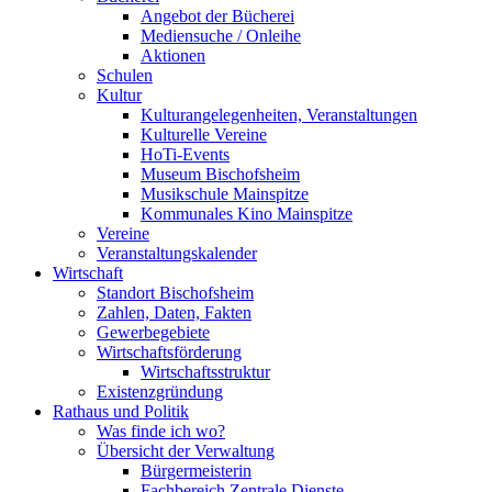
Angebot der Bücherei
Mediensuche / Onleihe
Aktionen
Schulen
Kultur
Kulturangelegenheiten, Veranstaltungen
Kulturelle Vereine
HoTi-Events
Museum Bischofsheim
Musikschule Mainspitze
Kommunales Kino Mainspitze
Vereine
Veranstaltungskalender
Wirtschaft
Standort Bischofsheim
Zahlen, Daten, Fakten
Gewerbegebiete
Wirtschaftsförderung
Wirtschaftsstruktur
Existenzgründung
Rathaus und Politik
Was finde ich wo?
Übersicht der Verwaltung
Bürgermeisterin
Fachbereich Zentrale Dienste