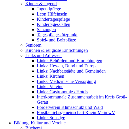
Kinder & Jugend
Jugendpflege
Leon Hilfeinseln
Kindertagespflege
Kindertagesstätten
Satzungen
Tagespflegestützpunkt
Spiel- und Bolzplätze
Senioren
Kirchen & religiöse Einrichtungen
Links und Adressen
Links: Behörden und Einrichtungen
Links: Hessen, Bund und Europa
Links: Nachbarstädte und Gemeinden
Links: Kirchen
Links: Medizinische Versorgung
Links: Vereine
Links: Gastronomie / Hotels
Interkommunale Zusammenarbeit im Kreis Groß-
Gerau
Förderverein Klimaschutz und Wald
Forstbetriebsgemeinschaft Rhein-Main wV
Links: Sonstige
Bildung, Kultur und Vereine
Bücherei