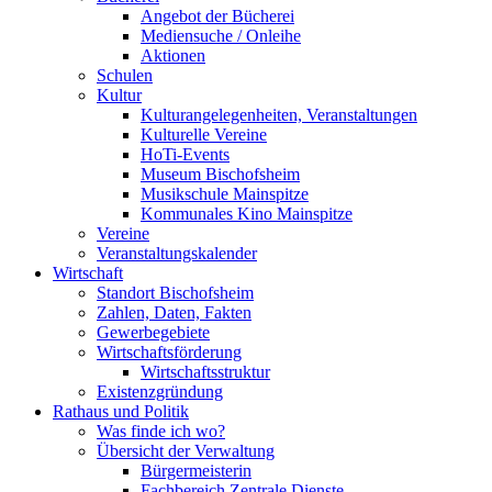
Angebot der Bücherei
Mediensuche / Onleihe
Aktionen
Schulen
Kultur
Kulturangelegenheiten, Veranstaltungen
Kulturelle Vereine
HoTi-Events
Museum Bischofsheim
Musikschule Mainspitze
Kommunales Kino Mainspitze
Vereine
Veranstaltungskalender
Wirtschaft
Standort Bischofsheim
Zahlen, Daten, Fakten
Gewerbegebiete
Wirtschaftsförderung
Wirtschaftsstruktur
Existenzgründung
Rathaus und Politik
Was finde ich wo?
Übersicht der Verwaltung
Bürgermeisterin
Fachbereich Zentrale Dienste