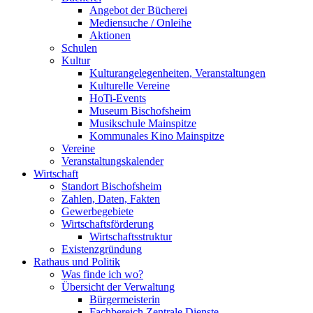
Angebot der Bücherei
Mediensuche / Onleihe
Aktionen
Schulen
Kultur
Kulturangelegenheiten, Veranstaltungen
Kulturelle Vereine
HoTi-Events
Museum Bischofsheim
Musikschule Mainspitze
Kommunales Kino Mainspitze
Vereine
Veranstaltungskalender
Wirtschaft
Standort Bischofsheim
Zahlen, Daten, Fakten
Gewerbegebiete
Wirtschaftsförderung
Wirtschaftsstruktur
Existenzgründung
Rathaus und Politik
Was finde ich wo?
Übersicht der Verwaltung
Bürgermeisterin
Fachbereich Zentrale Dienste