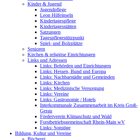
Kinder & Jugend
Jugendpflege
Leon Hilfeinseln
Kindertagespflege
Kindertagesstätten
Satzungen
Tagespflegestützpunkt
Spiel- und Bolzplätze
Senioren
Kirchen & religiöse Einrichtungen
Links und Adressen
Links: Behörden und Einrichtungen
Links: Hessen, Bund und Europa
Links: Nachbarstädte und Gemeinden
Links: Kirchen
Links: Medizinische Versorgung
Links: Vereine
Links: Gastronomie / Hotels
Interkommunale Zusammenarbeit im Kreis Groß-
Gerau
Förderverein Klimaschutz und Wald
Forstbetriebsgemeinschaft Rhein-Main wV
Links: Sonstige
Bildung, Kultur und Vereine
Bücherei