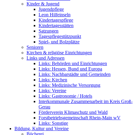
Kinder & Jugend
Jugendpflege
Leon Hilfeinseln
Kindertagespflege
Kindertagesstätten
Satzungen
Tagespflegestützpunkt
Spiel- und Bolzplätze
Senioren
Kirchen & religiöse Einrichtungen
Links und Adressen
Links: Behörden und Einrichtungen
Links: Hessen, Bund und Europa
Links: Nachbarstädte und Gemeinden
Links: Kirchen
Links: Medizinische Versorgung
Links: Vereine
Links: Gastronomie / Hotels
Interkommunale Zusammenarbeit im Kreis Groß-
Gerau
Förderverein Klimaschutz und Wald
Forstbetriebsgemeinschaft Rhein-Main wV
Links: Sonstige
Bildung, Kultur und Vereine
Bücherei