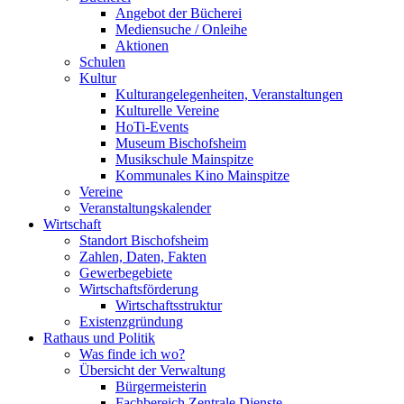
Angebot der Bücherei
Mediensuche / Onleihe
Aktionen
Schulen
Kultur
Kulturangelegenheiten, Veranstaltungen
Kulturelle Vereine
HoTi-Events
Museum Bischofsheim
Musikschule Mainspitze
Kommunales Kino Mainspitze
Vereine
Veranstaltungskalender
Wirtschaft
Standort Bischofsheim
Zahlen, Daten, Fakten
Gewerbegebiete
Wirtschaftsförderung
Wirtschaftsstruktur
Existenzgründung
Rathaus und Politik
Was finde ich wo?
Übersicht der Verwaltung
Bürgermeisterin
Fachbereich Zentrale Dienste