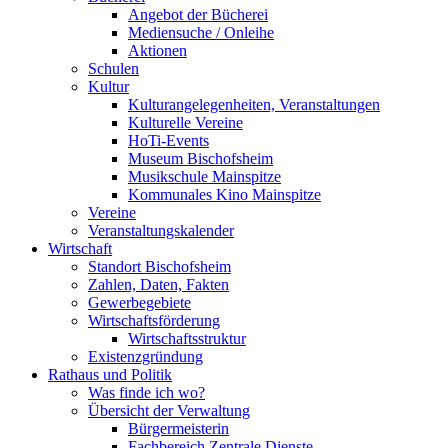
Angebot der Bücherei
Mediensuche / Onleihe
Aktionen
Schulen
Kultur
Kulturangelegenheiten, Veranstaltungen
Kulturelle Vereine
HoTi-Events
Museum Bischofsheim
Musikschule Mainspitze
Kommunales Kino Mainspitze
Vereine
Veranstaltungskalender
Wirtschaft
Standort Bischofsheim
Zahlen, Daten, Fakten
Gewerbegebiete
Wirtschaftsförderung
Wirtschaftsstruktur
Existenzgründung
Rathaus und Politik
Was finde ich wo?
Übersicht der Verwaltung
Bürgermeisterin
Fachbereich Zentrale Dienste