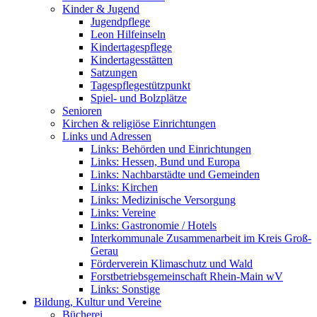
Kinder & Jugend
Jugendpflege
Leon Hilfeinseln
Kindertagespflege
Kindertagesstätten
Satzungen
Tagespflegestützpunkt
Spiel- und Bolzplätze
Senioren
Kirchen & religiöse Einrichtungen
Links und Adressen
Links: Behörden und Einrichtungen
Links: Hessen, Bund und Europa
Links: Nachbarstädte und Gemeinden
Links: Kirchen
Links: Medizinische Versorgung
Links: Vereine
Links: Gastronomie / Hotels
Interkommunale Zusammenarbeit im Kreis Groß-
Gerau
Förderverein Klimaschutz und Wald
Forstbetriebsgemeinschaft Rhein-Main wV
Links: Sonstige
Bildung, Kultur und Vereine
Bücherei