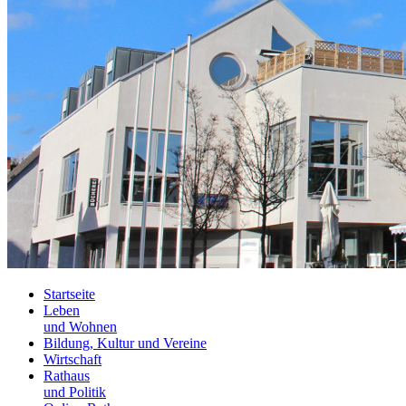
Startseite
Leben
und Wohnen
Bildung, Kultur und Vereine
Wirtschaft
Rathaus
und Politik