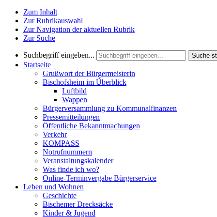
Zum Inhalt
Zur Rubrikauswahl
Zur Navigation der aktuellen Rubrik
Zur Suche
Suchbegriff eingeben...
Suche st
Startseite
Grußwort der Bürgermeisterin
Bischofsheim im Überblick
Luftbild
Wappen
Bürgerversammlung zu Kommunalfinanzen
Pressemitteilungen
Öffentliche Bekanntmachungen
Verkehr
KOMPASS
Notrufnummern
Veranstaltungskalender
Was finde ich wo?
Online-Terminvergabe Bürgerservice
Leben und Wohnen
Geschichte
Bischemer Drecksäcke
Kinder & Jugend