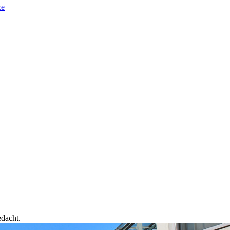
ce
edacht.