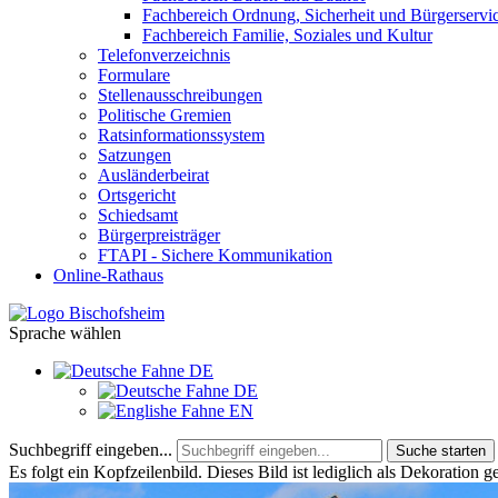
Fachbereich Ordnung, Sicherheit und Bürgerservi
Fachbereich Familie, Soziales und Kultur
Telefonverzeichnis
Formulare
Stellenausschreibungen
Politische Gremien
Ratsinformationssystem
Satzungen
Ausländerbeirat
Ortsgericht
Schiedsamt
Bürgerpreisträger
FTAPI - Sichere Kommunikation
Online-Rathaus
Sprache wählen
DE
DE
EN
Suchbegriff eingeben...
Suche starten
Es folgt ein Kopfzeilenbild. Dieses Bild ist lediglich als Dekoration g