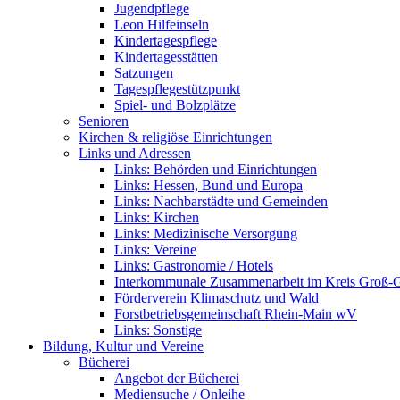
Jugendpflege
Leon Hilfeinseln
Kindertagespflege
Kindertagesstätten
Satzungen
Tagespflegestützpunkt
Spiel- und Bolzplätze
Senioren
Kirchen & religiöse Einrichtungen
Links und Adressen
Links: Behörden und Einrichtungen
Links: Hessen, Bund und Europa
Links: Nachbarstädte und Gemeinden
Links: Kirchen
Links: Medizinische Versorgung
Links: Vereine
Links: Gastronomie / Hotels
Interkommunale Zusammenarbeit im Kreis Groß-
Förderverein Klimaschutz und Wald
Forstbetriebsgemeinschaft Rhein-Main wV
Links: Sonstige
Bildung, Kultur und Vereine
Bücherei
Angebot der Bücherei
Mediensuche / Onleihe